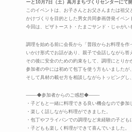
ーと10月7日（土）高月まちづくりセンターにて
このイベントは、お子さんとお父さんまたは祖父
かけづくりを目的とした男女共同参画啓発イベン
今回は、ピザトースト・たまごサンド・じゃがい
調理を始める前に会長から「普段からお料理を作
いかけ形式でお話があり、親子で会話しながら答
その後に安全のための約束をして、調理にとりか
参加者の中には初めて包丁を使う方もいましたが
そして具材の載せ方を相談しながらトッピングし
——-◆参加者からのご感想◆——-
・子どもと一緒に料理できる良い機会なので参加
・楽しく話しながら料理ができました。
・包丁やフライパンでの調理など未経験の子ども
・子どもも楽しく料理ができて喜んでいました。