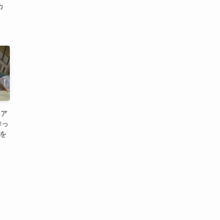
カ
力ア
作っ
」を