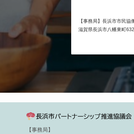
【事務局】⻑浜市市⺠協
滋賀県⻑浜市⼋幡東町632
【事務局】