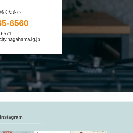
絡ください
65-6560
65-6571
ity.nagahama.lg.jp
Instagram