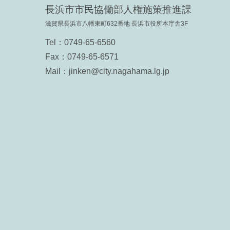
⻑浜市市⺠協働部⼈権施策推進課
滋賀県⻑浜市⼋幡東町632番地 ⻑浜市役所本庁舎3F
Tel：
0749-65-6560
Fax：0749-65-6571
Mail：jinken@city.nagahama.lg.jp