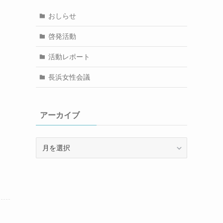
おしらせ
啓発活動
活動レポート
長浜女性会議
アーカイブ
ア
ー
カ
イ
ブ