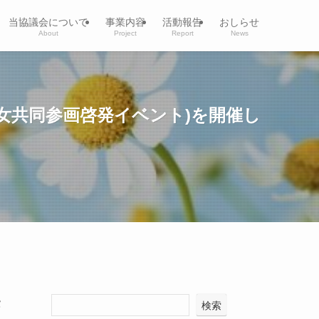
当協議会について
事業内容
活動報告
おしらせ
About
Project
Report
News
男女共同参画啓発イベント)を開催し
タ
検索