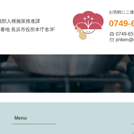
お気軽にご連
働部⼈権施策推進課
0749-
番地 ⻑浜市役所本庁舎3F
0749-
jinken@c
Menu