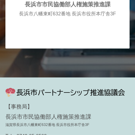
⻑浜市市⺠協働部⼈権施策推進課
⻑浜市⼋幡東町632番地 ⻑浜市役所本庁舎3F
【事務局】
⻑浜市市⺠協働部⼈権施策推進課
滋賀県⻑浜市⼋幡東町632番地 ⻑浜市役所本庁舎3F