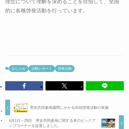
理念について理解を深めることを目指して、
全国
的に各種啓発活動を行っています。
おしらせ
活動レポート
啓発活動
男女共同参画週間にかかる街頭啓発活動の実施
6月1日～29日 男女共同参画に関する本のピックア
ップコーナーを設置しました。