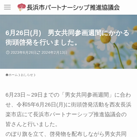
6月26日(月) 男女共同参画週間にかかる
街頭啓発を行いました。
2023年6月26日
2024年2月13日
ホーム
おしらせ
6月23日～29日までの「男女共同参画週間」に合わ
せ、令和5年6月26日(月)に街頭啓発活動を西友長浜
楽市店にて長浜市パートナーシップ推進協議会の
皆さんと行いました。
のぼり旗を立て、啓発物を配布しながら男女共同