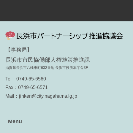
【事務局】
⻑浜市市⺠協働部⼈権施策推進課
滋賀県⻑浜市⼋幡東町632番地 ⻑浜市役所本庁舎3F
Tel：
0749-65-6560
Fax：0749-65-6571
Mail：jinken@city.nagahama.lg.jp
Menu