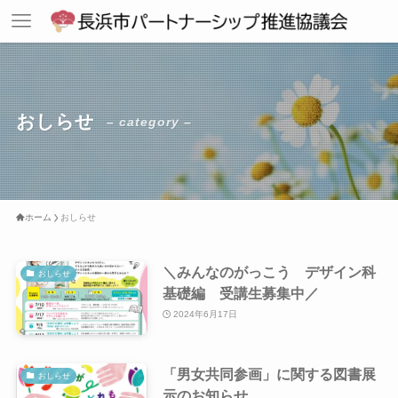
おしらせ
– category –
ホーム
おしらせ
＼みんなのがっこう デザイン科
おしらせ
基礎編 受講生募集中／
2024年6月17日
「男女共同参画」に関する図書展
おしらせ
示のお知らせ