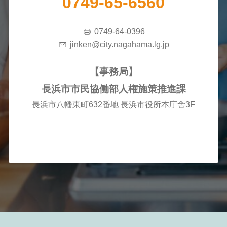
0749-65-6560
0749-64-0396
jinken@city.nagahama.lg.jp
【事務局】
⻑浜市市⺠協働部⼈権施策推進課
⻑浜市⼋幡東町632番地 ⻑浜市役所本庁舎3F