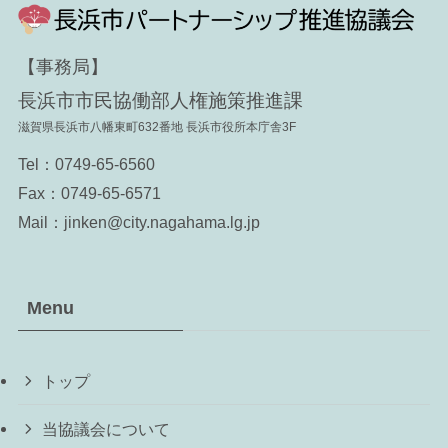
【事務局】
⻑浜市市⺠協働部⼈権施策推進課
滋賀県⻑浜市⼋幡東町632番地 ⻑浜市役所本庁舎3F
Tel：
0749-65-6560
Fax：0749-65-6571
Mail：jinken@city.nagahama.lg.jp
Menu
トップ
当協議会について